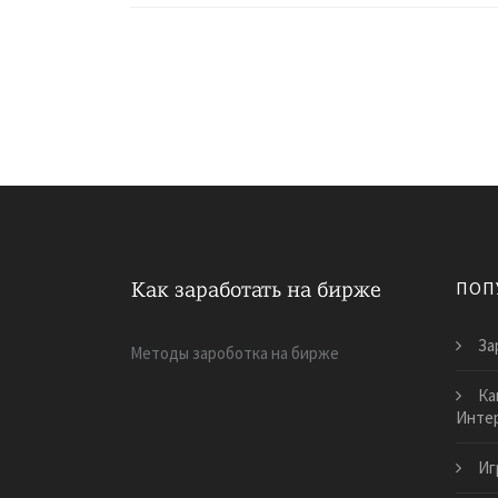
ПОП
За
Методы зароботка на бирже
Ка
Инте
Иг