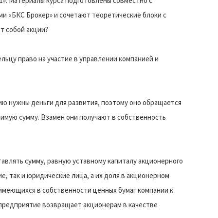
1». Материалы курса подготовлены совместно с
ми «БКС Брокер» и сочетают теоретические блоки с
т собой акции?
льцу право на участие в управлении компанией и
ию нужны деньги для развития, поэтому оно обращается
имую сумму. Взамен они получают в собственность
.
авлять сумму, равную уставному капиталу акционерного
е, так и юридические лица, а их доля в акционерном
имеющихся в собственности ценных бумаг компании к
 предприятие возвращает акционерам в качестве