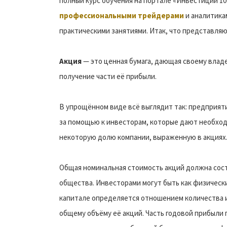
полный курс обучения на портале «Инвестиции 10
профессиональными трейдерами
и аналитика
практическими занятиями. Итак, что представляю
Акция
— это ценная бумага, дающая своему владе
получение части её прибыли.
В упрощённом виде всё выглядит так: предприят
за помощью к инвесторам, которые дают необход
некоторую долю компании, выраженную в акциях
Общая номинальная стоимость акций должна сост
общества. Инвесторами могут быть как физически
капитале определяется отношением количества 
общему объёму её акций. Часть годовой прибыли