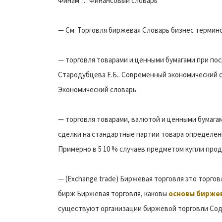
Финам … Финансовый словарь
— См. Торговля биржевая Словарь бизнес термино
— торговля товарами и ценными бумагами при поср
Стародубцева Е.Б.. Современный экономический слов
Экономический словарь
— торговля товарами, валютой и ценными бумага
сделки на стандартные партии товара определенн
Примерно в 5 10 % случаев предметом купли пр
— (Exchange trade) Биржевая торговля это торг
бирж Биржевая торговля, каковы
основы бирже
существуют организации биржевой торговли Со