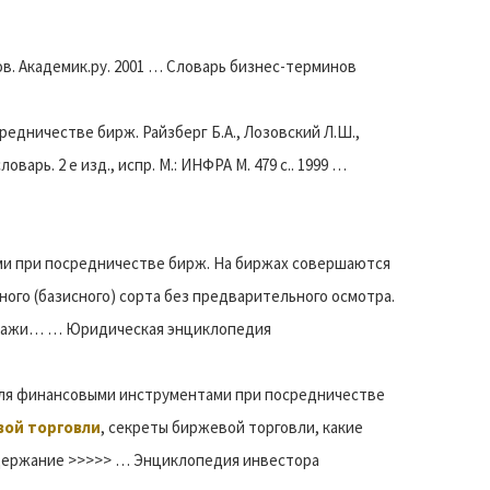
в. Академик.ру. 2001 … Словарь бизнес-терминов
едничестве бирж. Райзберг Б.А., Лозовский Л.Ш.,
арь. 2 е изд., испр. М.: ИНФРА М. 479 с.. 1999 …
ми при посредничестве бирж. На биржах совершаются
ого (базисного) сорта без предварительного осмотра.
одажи… … Юридическая энциклопедия
овля финансовыми инструментами при посредничестве
вой торговли
, секреты биржевой торговли, какие
держание >>>>> … Энциклопедия инвестора