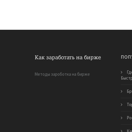
ПОП
Гд
Методы зароботка на бирже
Быст
Бр
То
Ро
Ка