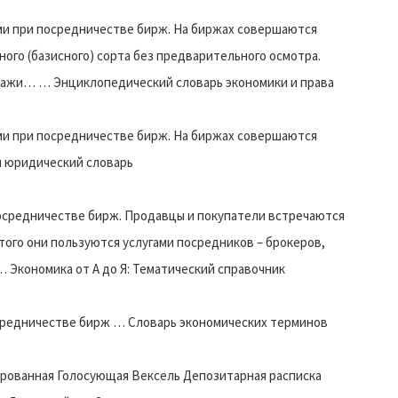
ми при посредничестве бирж. На биржах совершаются
ого (базисного) сорта без предварительного осмотра.
одажи… … Энциклопедический словарь экономики и права
ми при посредничестве бирж. На биржах совершаются
й юридический словарь
посредничестве бирж. Продавцы и покупатели встречаются
этого они пользуются услугами посредников – брокеров,
Экономика от А до Я: Тематический справочник
осредничестве бирж … Словарь экономических терминов
рованная Голосующая Вексель Депозитарная расписка