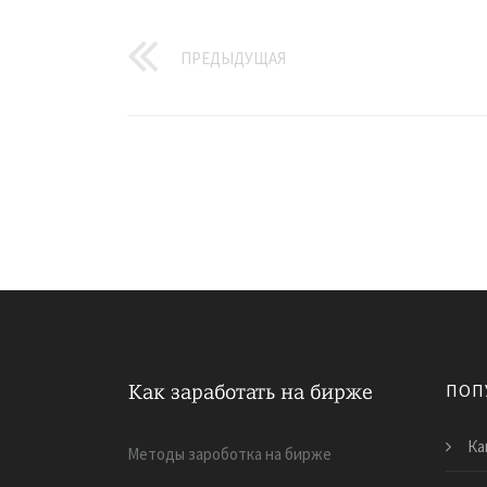
ПРЕДЫДУЩАЯ
ПОП
Ка
Методы зароботка на бирже