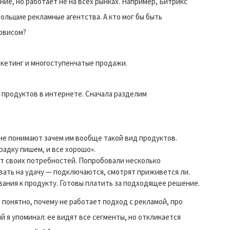
ие, но работает не на всех рынках. Например, Битрикс
большие рекламные агентства. А кто мог бы быть
ервисом?
ркетинг и многоступенчатые продажи.
 продуктов в интернете. Сначала разделим
 не понимают зачем им вообще такой вид продуктов.
радку пишем, и все хорошо».
ют своих потребностей. Попробовали несколько
ать на удачу — подключаются, смотрят приживется ли.
ания к продукту. Готовы платить за подходящее решение.
 понятно, почему не работает подход с рекламой, про
й я упоминал: ее видят все сегменты, но откликается