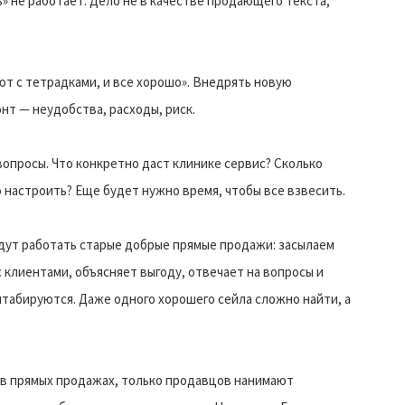
» не работает. Дело не в качестве продающего текста,
ют с тетрадками, и все хорошо». Внедрять новую
нт — неудобства, расходы, риск.
вопросы. Что конкретно даст клинике сервис? Сколько
 настроить? Еще будет нужно время, чтобы все взвесить.
удут работать старые добрые прямые продажи: засылаем
с клиентами, объясняет выгоду, отвечает на вопросы и
табируются. Даже одного хорошего сейла сложно найти, а
 в прямых продажах, только продавцов нанимают