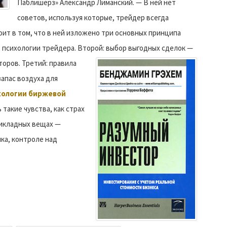
Паблишерз» Александр Лиманский. — В ней нет
советов, используя которые, трейдер всегда
оит в том, что в ней изложено три основных принципа
в психологии трейдера. Второй: выбор выгодных сделок —
торов.
Третий: правила
запас воздуха для
хологии биржевой
 такие чувства, как страх
рикладных вещах —
ка, контроле над