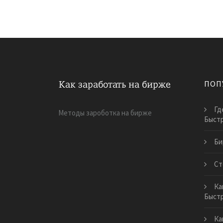
ПОП
Гд
Методы зароботка на бирже
Быст
Би
Ст
Ка
Быст
Ка