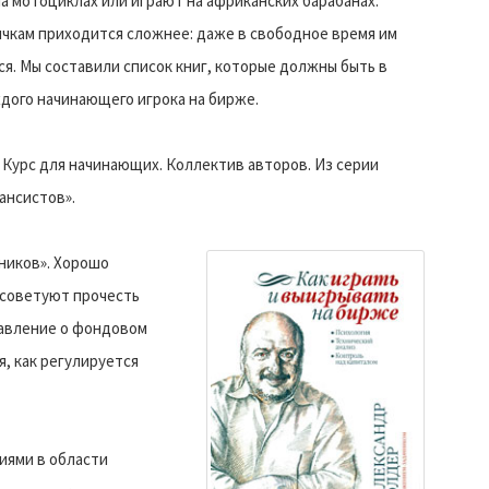
на мотоциклах или играют на африканских барабанах.
чкам приходится сложнее: даже в свободное время им
я. Мы составили список книг, которые должны быть в
дого начинающего игрока на бирже.
Курс для начинающих. Коллектив авторов. Из серии
ансистов».
ников». Хорошо
 советуют прочесть
тавление о фондовом
я, как регулируется
иями в области