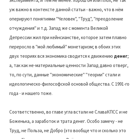
эксперимента, и тем не менее. Хорош он или плох, не так
уж важно в контексте данной статьи - важно, что в нём
оперируют понятиями "Человек", "Труд", "преодоление
отчуждения" и т.д. Запад же с момента Великой
Депрессии жил при кейнсианстве, которое затем плавно
переросло в "мой любимый" монетаризм; в обоих этих
двух теориях вся экономика сводится к движению
денег
;
а, так как не-материальные ценности Запад давно отверг,
то, по сути, данные "экономические" "теории" стали и
идеологическо-философской основой общества. С 1991-го
года - и нашего тоже.
Соответственно, во главе угла встали не СлаваКПСС и не
Боженька, а заработок и трата денег. Особо замечу - не
Труд, не Польза, не Добро (это вообще что и сколько это