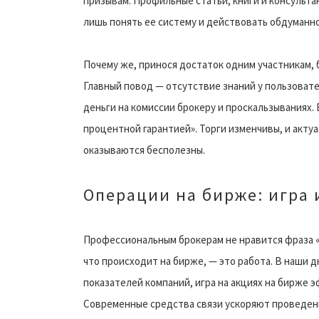
призывам. Профильные статьи, книги и консульта
лишь понять ее систему и действовать обдуманно
Почему же, принося достаток одним участникам,
Главный повод — отсутствие знаний у пользовате
деньги на комиссии брокеру и проскальзываниях. 
процентной гарантией». Торги изменчивы, и акт
оказываются бесполезны.
Операции на бирже: игра 
Профессиональным брокерам не нравится фраза «иг
что происходит на бирже, — это работа. В наши 
показателей компаний, игра на акциях на бирже 
Современные средства связи ускоряют проведени