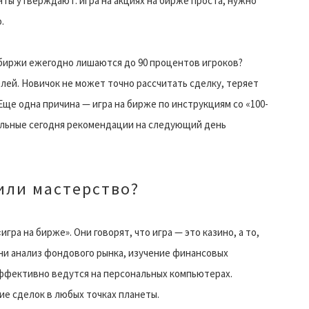
нты утверждают: игра на акциях на бирже проста, нужно
.
 биржи ежегодно лишаются до 90 процентов игроков?
лей. Новичок не может точно рассчитать сделку, теряет
Еще одна причина — игра на бирже по инструкциям со «100-
уальные сегодня рекомендации на следующий день
или мастерство?
ра на бирже». Они говорят, что игра — это казино, а то,
дни анализ фондового рынка, изучение финансовых
эффективно ведутся на персональных компьютерах.
е сделок в любых точках планеты.