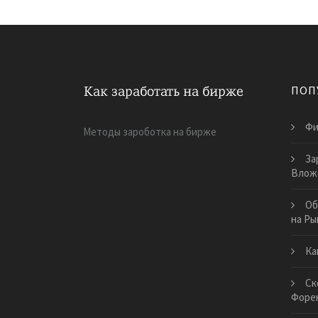
ПОП
Фи
Методы зароботка на бирже
За
Влож
Об
на Ры
Ка
Ск
Форе