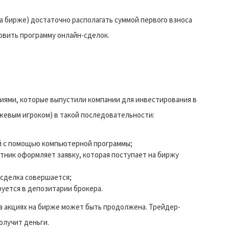
а бирже) достаточно располагать суммой первого взноса
новить программу онлайн-сделок.
циями, которые выпустили компании для инвестирования в
жевым игроком) в такой последовательности:
й с помощью компьютерной программы;
стник оформляет заявку, которая поступает на биржу
 сделка совершается;
руется в депозитарии брокера.
 на акциях на бирже может быть продолжена. Трейдер-
олучит деньги.