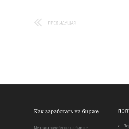
ПРЕДЫДУЩАЯ
ПОП
Зе
Методы зароботка на бирже