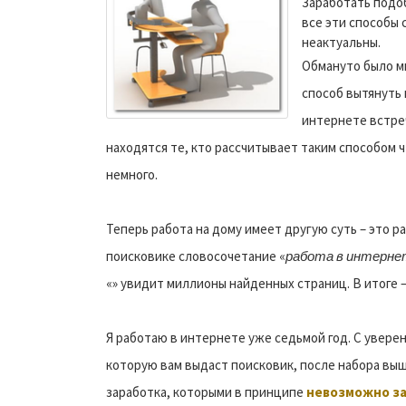
Заработать подоб
все эти способы 
неактуальны.
Обмануто было мн
способ вытянуть 
интернете встре
находятся те, кто рассчитывает таким способом 
немного.
Теперь работа на дому имеет другую суть – это р
поисковике словосочетание «
работа в интерне
«» увидит миллионы найденных страниц. В итоге – 
Я работаю в интернете уже седьмой год. С увере
которую вам выдаст поисковик, после набора выш
заработка, которыми в принципе
невозможно з