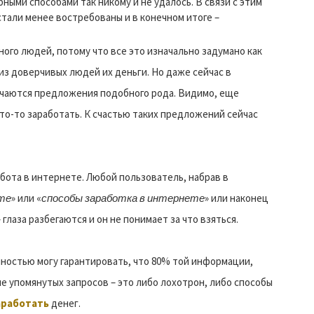
ными способами так никому и не удалось. В связи с этим
стали менее востребованы и в конечном итоге –
ого людей, потому что все это изначально задумано как
из доверчивых людей их деньги. Но даже сейчас в
чаются предложения подобного рода. Видимо, еще
что-то заработать. К счастью таких предложений сейчас
абота в интернете. Любой пользователь, набрав в
те
» или «
способы заработка в интернете
» или наконец
глаза разбегаются и он не понимает за что взяться.
нностью могу гарантировать, что 80% той информации,
е упомянутых запросов – это либо лохотрон, либо способы
аработать
денег.