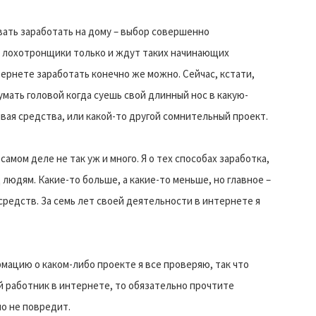
вать заработать на дому – выбор совершенно
 а лохотронщики только и ждут таких начинающих
ернете заработать конечно же можно. Сейчас, кстати,
мать головой когда суешь свой длинный нос в какую-
ая средства, или какой-то другой сомнительный проект.
амом деле не так уж и много. Я о тех способах заработка,
людям. Какие-то больше, а какие-то меньше, но главное –
средств. За семь лет своей деятельности в интернете я
мацию о каком-либо проекте я все проверяю, так что
й работник в интернете, то обязательно прочтите
но не повредит.