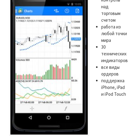
над
торговым
счетом
работа из
любой точки
мира
30
технических
индикаторов
все виды
ордеров
поддержка
iPhone, iPad
и iPod Touch