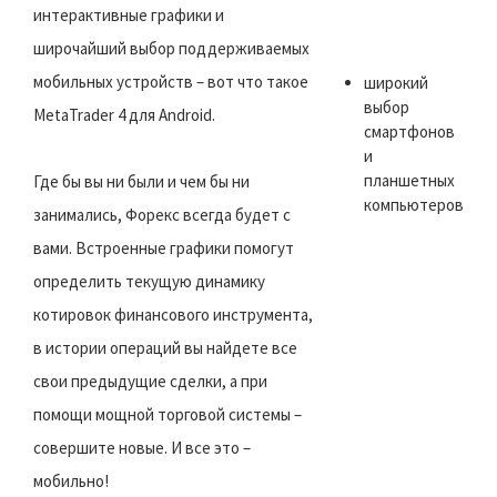
интерактивные графики и
широчайший выбор поддерживаемых
мобильных устройств – вот что такое
широкий
выбор
MetaTrader 4 для Android.
смартфонов
и
планшетных
Где бы вы ни были и чем бы ни
компьютеров
занимались, Форекс всегда будет с
вами. Встроенные графики помогут
определить текущую динамику
котировок финансового инструмента,
в истории операций вы найдете все
свои предыдущие сделки, а при
помощи мощной торговой системы –
совершите новые. И все это –
мобильно!