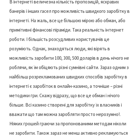
В інтернеті величезна кількість пропозицій, яскравих
банерів і інших гасел про можливість швидкого заробітку в
інтернеті. На жаль, все це більшою мірою або обман, або
примітивні фінансові піраміди. Така реальність інтернет
роботи. І більшість розсудливих користувачів це
розуміють. Однак, знаходяться люди, які вірять в
можливість заробити 100, 300, 500 доларів в день нічого не
роблячи, як їм обіцяють різні сумнівні сайти. Зараз одним з
найбільш розрекламованих швидких способів заробітку в
інтернеті є заробіток в онлайн-казино, а точніше – різні
методики гри. Скажу відразу, що все це обман і нічого
більше. Всі казино створені для заробітку їх власників і
вважати що там можна заробляти просто нерозумно!.
Ніяких грошей граючи за пропонованими методам ніколи
не заробити. Також зараз не менш активно рекламуються