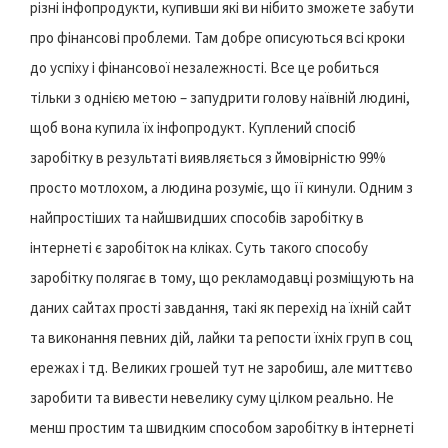
різні інфопродукти, купивши які ви нібито зможете забути
про фінансові проблеми. Там добре описуються всі кроки
до успіху і фінансової незалежності. Все це робиться
тільки з однією метою – запудрити голову наївній людині,
щоб вона купила їх інфопродукт. Куплений спосіб
заробітку в результаті виявляється з ймовірністю 99%
просто мотлохом, а людина розуміє, що її кинули. Одним з
найпростіших та найшвидших способів заробітку в
інтернеті є заробіток на кліках. Суть такого способу
заробітку полягає в тому, що рекламодавці розміщують на
даних сайтах прості завдання, такі як перехід на їхній сайт
та виконання певних дій, лайки та репости їхніх груп в соц
ережах і тд. Великих грошей тут не заробиш, але миттєво
заробити та вивести невелику суму цілком реально. Не
менш простим та швидким способом заробітку в інтернеті