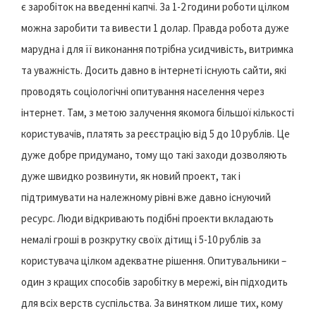
є заробіток на введенні капчі. За 1-2 години роботи цілком
можна заробити та вивести 1 долар. Правда робота дуже
марудна і для її виконання потрібна усидчивість, витримка
та уважність. Досить давно в інтернеті існують сайти, які
проводять соціологічні опитування населення через
інтернет. Там, з метою залучення якомога більшої кількості
користувачів, платять за реєстрацію від 5 до 10 рублів. Це
дуже добре придумано, тому що такі заходи дозволяють
дуже швидко розвинути, як новий проект, так і
підтримувати на належному рівні вже давно існуючий
ресурс. Люди відкривають подібні проекти вкладають
немалі гроші в розкрутку своїх дітищ і 5-10 рублів за
користувача цілком адекватне рішення. Опитувальники –
один з кращих способів заробітку в мережі, він підходить
для всіх верств суспільства. За винятком лише тих, кому