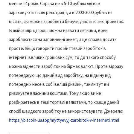
менше 14 років. Справа не в 5-10 рублях які вам
зараховують після реєстрації, а в 2000-3000 рублів на
місяць, які можна заробляти беручи участь в цих проектах.
В якійсь мірі ці гроші можна назвати легкими, вони
заробляються на заповненні анкет, а це справа досить
просте. Якщо говорити про миттєвий заробіток в
інтернеті великих грошових сум, то до такого способу
можна віднести заробіток на біржах валют. Проте відразу
попереджую що даний вид заробітку, на відміну від
попередніх несе в собі великі ризики, так як тут ви
ризикуєте власними коштами. Тому якщо ви не
розбираєтесь в темі торгівлі валютами, то краще даний
спосіб швидкого заробітку не використовувати. Джерело:
https://bitcoin-ua.top/myttyevyj-zarobitok-v-interneti.html