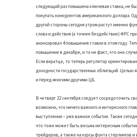
следующий раз повышена ключевая ставка, не был
покупать конкурентов американского доллара. Од
другой стороны сегодня утром растут именно фунт
слова и действия (а точнее бездействие) ФРС пр
анонсировал 4 повышения ставки в этом году. Теп
повышение в декабре, и то не факт, что оно случ
Если вкратце, то теперь регулятор ориентирован
доходности государственных облигаций. Целью я
и перед многими другими ЦБ.
В четверг 22 сентября следует сосредоточить св
возможно, что ничего важного и интересного глав
выступления – уже важное событие. Также сегодн
что тоже может быть весьма интересным событие
трейдеров, а также на курсы фунта стерлингов и