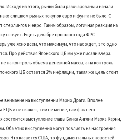
о. Исходя из этого, рынки были разочарованы и начали
нако слишком рьяных покупок евро и фунта не было. С
 стерлингов и евро. Таким образом, логичная реакция на
исутствует. Еще в декабре прошлого года ФРС
ерь уже ясно всем, что максимум, что нас ждет, это одно
ится. Про действия Японского ЦБ мы уже писали вчера.
 не на контроль объема денежной массы, а на контроль
понского ЦБ остается 2% инфляции, такая же цель стоит
ое внимание на выступлении Марио Драги. Вполне
а ЕЦБ и не скажет, тем не менее, сам факт его
я состоится выступление главы Банка Англии Марка Карни,
м. Оба этих выступления могут повлиять на настроения
 евро. Что касается США, то фундаментальных новостей