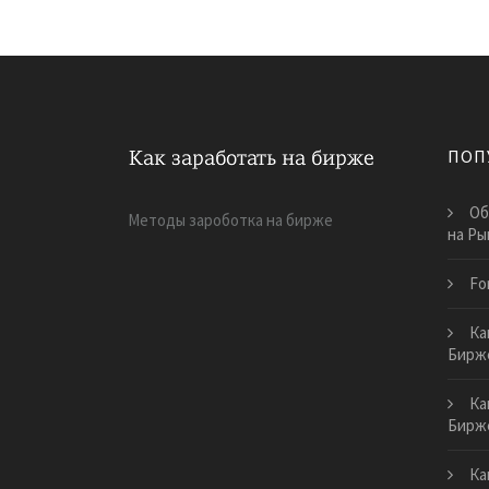
ПОП
Об
Методы зароботка на бирже
на Ры
Fo
Ка
Бирж
Ка
Бирж
Ка