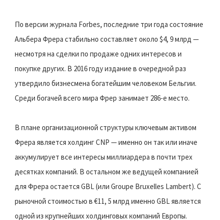
По версии журнала Forbes, последние три года состояние
Альбера Фрера стабильно составляет около $4, 9 млрд —
несмотря на сделки по продаже одних интересов и
покупке других. В 2016 году издание в очередной раз
утвердило бизнесмена богатейшим человеком Бельгии.
Среди богачей всего мира Фрер занимает 286-е место.
В плане организационной структуры ключевым активом
Фрера является холдинг CNP — именно он так или иначе
аккумулирует все интересы миллиардера в почти трех
десятках компаний. В остальном же ведущей компанией
для Фрера остается GBL (или Groupe Bruxelles Lambert). С
рыночной стоимостью в €11, 5 млрд именно GBL является
одной из крупнейших холдинговых компаний Европы.