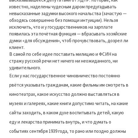
известно, наделены чудесным даром предугадывать
невысказанные задумки высокого начальства (зачастую —
обходясь совершенно без помощи интуиции). Нельзя
исключить, что и у государственников на зарплате
появилась эта почётная функция — вбрасывать хозяйские
думки «для обсуждения», чтоб прочувствовать, дозрел ли
клиент.
В самой по себе идее поставить милицию и ФСИН на
стражу русской речи нет ничего ни неожиданного, ни
удивительного.
Если у нас государственное чиновничество постоянно
рвётся указывать гражданам, какие фильмы им смотреть в
кинотеатрах, какое искусство должно выставляться в
музеях и галереях, какие книги допустимо читать, на какие
сайты заходить, в каком духе воспитывать детей, какую
еду и лекарства принимать внутрь, и что думать о
событиях сентября 1939 года, то рано или поздно должны