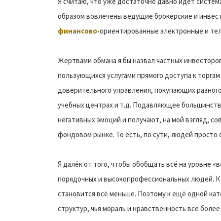
Я считаю, что уже достаточно давно идёт систем
образом вовлечены ведущие брокерские и инвес
финансово
-ориентированные электронные и те
Жертвами обмана я бы назвал частных инвесторо
пользующихся услугами прямого доступа к торга
доверительного управления, покупающих разног
учебных центрах и т.д. Подавляющее большинств
негативных эмоций и получают, на мой взгляд, 
фондовом рынке. То есть, по сути, людей просто
Я далёк от того, чтобы обобщать всё на уровне «
порядочных и высокопрофессиональных людей. К 
становится всё меньше. Поэтому к ещё одной ка
структур, чья мораль и нравственность всё более