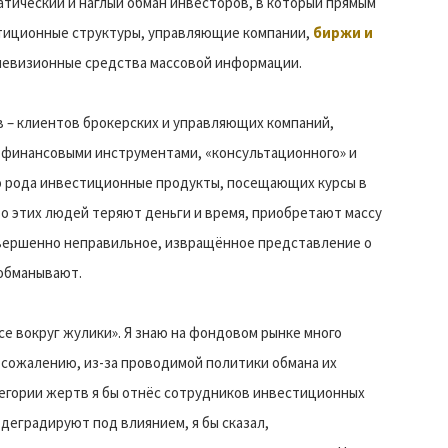
атический и наглый обман инвесторов, в который прямым
тиционные структуры, управляющие компании,
биржи и
левизионные средства массовой информации.
в – клиентов брокерских и управляющих компаний,
м финансовыми инструментами, «консультационного» и
о рода инвестиционные продукты, посещающих курсы в
о этих людей теряют деньги и время, приобретают массу
совершенно неправильное, извращённое представление о
 обманывают.
все вокруг жулики». Я знаю на фондовом рынке много
сожалению, из-за проводимой политики обмана их
тегории жертв я бы отнёс сотрудников инвестиционных
 деградируют под влиянием, я бы сказал,