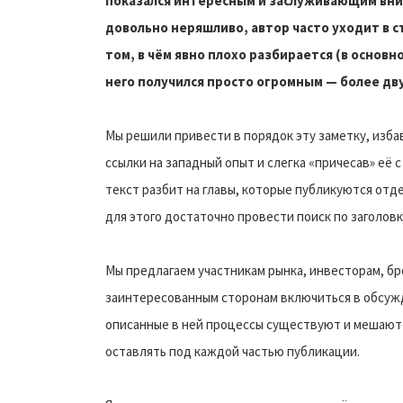
показался интересным и заслуживающим вним
довольно неряшливо, автор часто уходит в с
том, в чём явно плохо разбирается (в основн
него получился просто огромным — более дв
Мы решили привести в порядок эту заметку, изба
ссылки на западный опыт и слегка «причесав» её с
текст разбит на главы, которые публикуются отде
для этого достаточно провести поиск по заголовк
Мы предлагаем участникам рынка, инвесторам, бр
заинтересованным сторонам включиться в обсужде
описанные в ней процессы существуют и мешают
оставлять под каждой частью публикации.