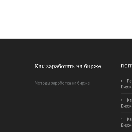
ПОП
Ре
Методы зароботка на бирже
Бирж
Ка
Бирж
Ка
Бирж