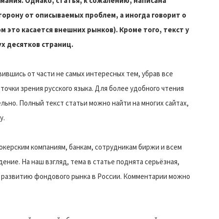
ания. Однако, статья, к сожалению, написана
торону от описываемых проблем, а иногда говорит о
ом это касается внешних рынков). Кроме того, текст у
ух десятков страниц.
вившись от части не самых интересных тем, убрав все
 точки зрения русского языка. Для более удобного чтения
льно. Полный текст статьи можно найти на многих сайтах,
у.
окерским компаниям, банкам, сотрудникам биржи и всем
ние. На наш взгляд, тема в статье поднята серьёзная,
 развитию фондового рынка в России. Комментарии можно